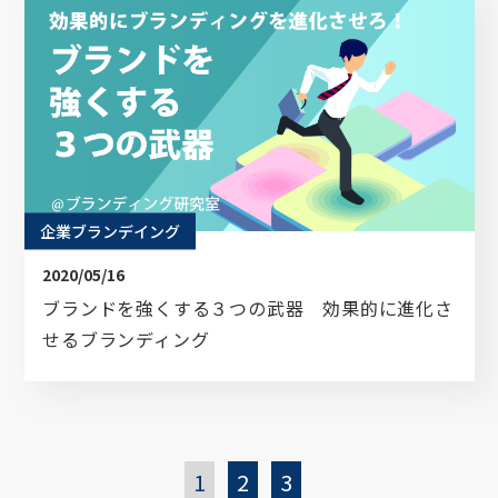
ブランディングのヒントが詰まった
オリジナル資料をプレゼントいたします。
企業名
企業ブランデイング
2020/05/16
ブランドを強くする３つの武器 効果的に進化さ
お名前
せるブランディング
メールアドレス
1
2
3