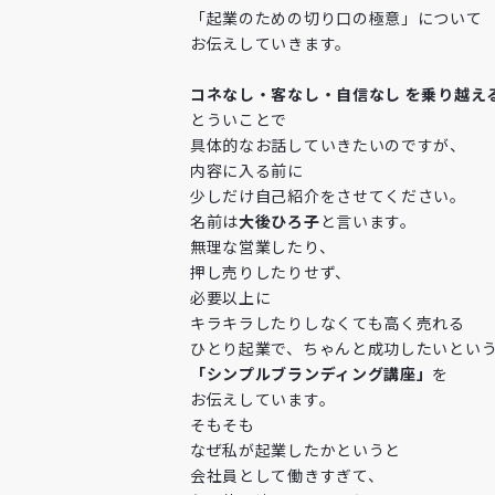
「起業のための切り口の極意」について
お伝えしていきます。
コネなし・客なし・自信なし を乗り越え
とういことで
具体的なお話していきたいのですが、
内容に入る前に
少しだけ自己紹介をさせてください。
名前は
大後ひろ子
と言います。
無理な営業したり、
押し売りしたりせず、
必要以上に
キラキラしたりしなくても高く売れる
ひとり起業で、ちゃんと成功したいとい
「シンプルブランディング講座」
を
お伝えしています。
そもそも
なぜ私が起業したかというと
会社員として働きすぎて、